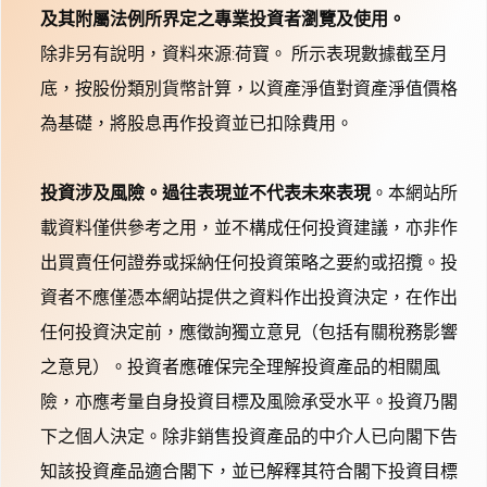
及其附屬法例所界定之專業投資者瀏覽及使用。
除非另有說明，資料來源:荷寶。 所示表現數據截至月
底，按股份類別貨幣計算，以資產淨值對資產淨值價格
為基礎，將股息再作投資並已扣除費用。
投資涉及風險。過往表現並不代表未來表現
。本網站所
載資料僅供參考之用，並不構成任何投資建議，亦非作
出買賣任何證券或採納任何投資策略之要約或招攬。投
資者不應僅憑本網站提供之資料作出投資決定，在作出
任何投資決定前，應徵詢獨立意見（包括有關稅務影響
之意見）。投資者應確保完全理解投資產品的相關風
險，亦應考量自身投資目標及風險承受水平。投資乃閣
下之個人決定。除非銷售投資產品的中介人已向閣下告
知該投資產品適合閣下，並已解釋其符合閣下投資目標