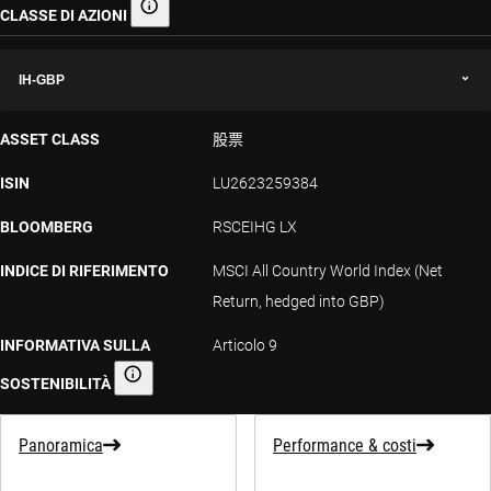
CLASSE DI AZIONI
Classe di azioni
IH-GBP
ASSET CLASS
股票
ISIN
LU2623259384
BLOOMBERG
RSCEIHG LX
INDICE DI RIFERIMENTO
MSCI All Country World Index (Net
Return, hedged into GBP)
INFORMATIVA SULLA
Articolo 9
SOSTENIBILITÀ
Informativa sulla sostenibilità
Panoramica
Performance & costi