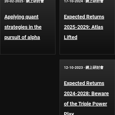
20-02-2025
·
網上研討會
17-10-2024
·
網上研討會
Applying quant
Expected Returns
strategies in the
2025-2029: Atlas
pursuit of alpha
Lifted
12-10-2023
·
網上研討會
Expected Returns
2024-2028: Beware
of the Triple Power
Play