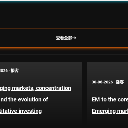
查看全部
2026
·
播客
30-06-2026
·
播客
ging markets, concentration
and the evolution of
EM to the core
itative investing
Emerging mar