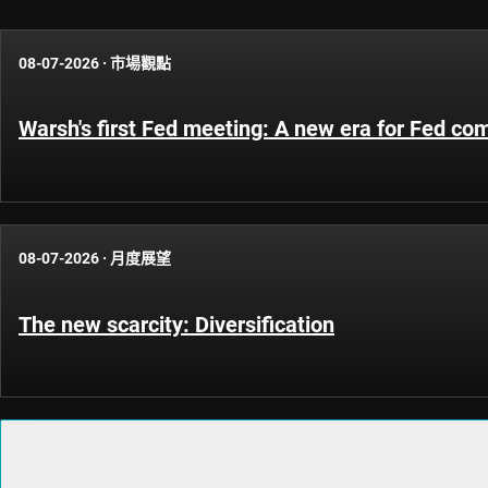
08-07-2026
·
市場觀點
Warsh's first Fed meeting: A new era for Fed c
08-07-2026
·
月度展望
The new scarcity: Diversification