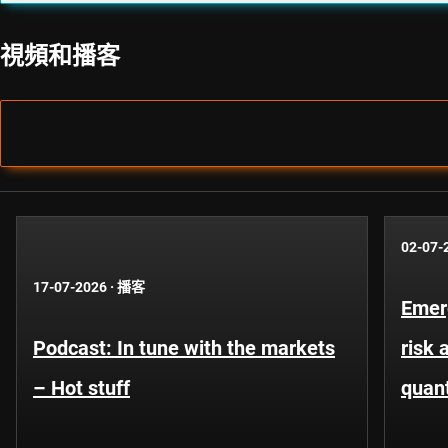
視頻和播客
02-07-
17-07-2026
·
播客
Emer
Podcast: In tune with the markets
risk 
– Hot stuff
quant