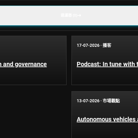
過濾器 (0)
17-07-2026
·
播客
n and governance
Podcast: In tune with 
13-07-2026
·
市場觀點
Autonomous vehicles an