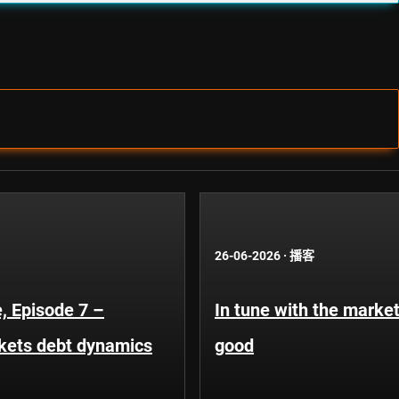
26-06-2026
·
播客
, Episode 7 –
In tune with the market
kets debt dynamics
good