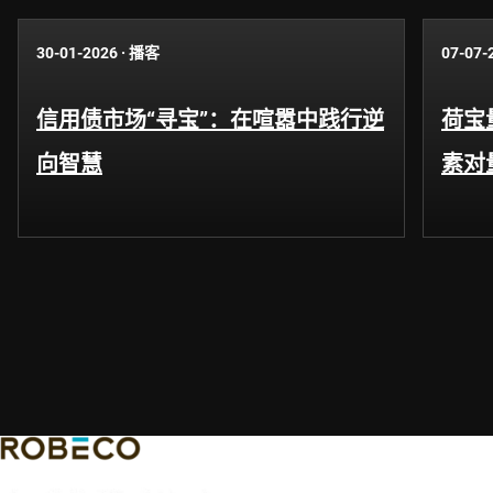
30-01-2026
·
播客
07-07-
信用债市场“寻宝”：在喧嚣中践行逆
荷宝
向智慧
素对