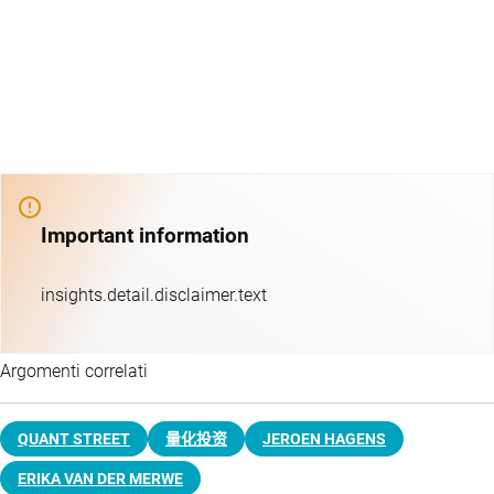
Important information
insights.detail.disclaimer.text
Argomenti correlati
QUANT STREET
量化投资
JEROEN HAGENS
ERIKA VAN DER MERWE