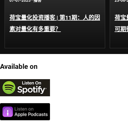
07-07-2025
·
播客
23-06-
荷宝量化投资播客 | 第11期：人的因
荷宝
素对量化有多重要？
可期
Available on