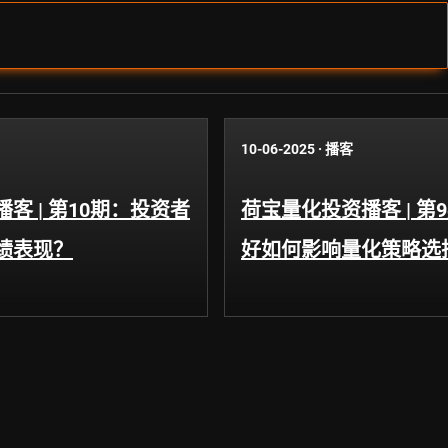
10-06-2025
·
播客
客 | 第10期：投资者
荷宝量化投资播客 | 第
绩表现？
好如何影响量化策略选