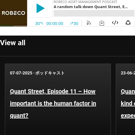
View all
07-07-2025
·
ポッドキャスト
23-06-
Quant Street, Episode 11 – How
Quant
important is the human factor in
kind 
quant?
expe