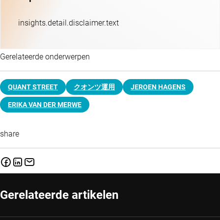
insights.detail.disclaimer.text
Gerelateerde onderwerpen
QUANT STREET
クオンツ運用
JEROEN HAGENS
ERIKA VAN DER MERWE
share
Gerelateerde artikelen