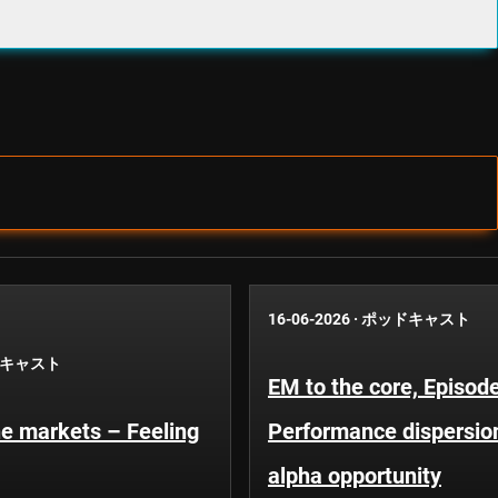
16-06-2026
·
ポッドキャスト
キャスト
EM to the core, Episod
he markets – Feeling
Performance dispersio
alpha opportunity