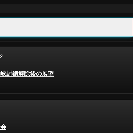
ク
海峡封鎖解除後の展望
機会