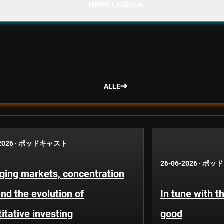
MEHR LADEN
ALLE
2026
·
ポッドキャスト
26-06-2026
·
ポッド
ging markets, concentration
and the evolution of
In tune with t
itative investing
good