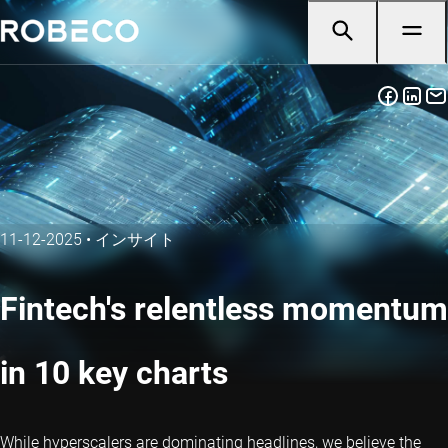
11-12-2025
•
インサイト
Fintech's relentless momentum
in 10 key charts
While hyperscalers are dominating headlines, we believe the