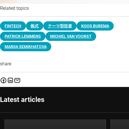
Related topics
FINTECH
株式
テーマ型投資
KOOS BUREMA
PATRICK LEMMENS
MICHIEL VAN VOORST
MARIIA SEMIKHATOVA
share
Latest articles