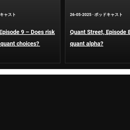
キャスト
26-05-2025
·
ポッドキャスト
Episode 9 – Does risk
Quant Street, Episode 
e quant choices?
quant alpha?