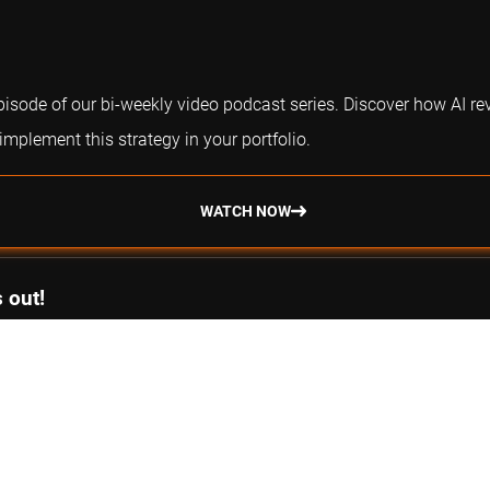
episode of our bi-weekly video podcast series. Discover how AI re
plement this strategy in your portfolio.
WATCH NOW
 out!