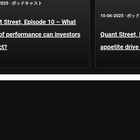
2025
·
ポッドキャスト
10-06-2025
·
ポッド
 Street, Episode 10 – What
of performance can investors
Quant Street, 
ct?
appetite driv