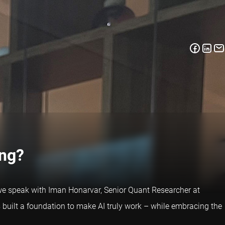
ing?
, we speak with Iman Honarvar, Senior Quant Researcher at
 built a foundation to make AI truly work – while embracing the