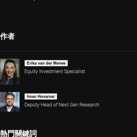
作者
Erika van der Merwe
Equity Investment Specialist
Iman Honarvar
Deputy Head of Next Gen Research
熱門關鍵詞