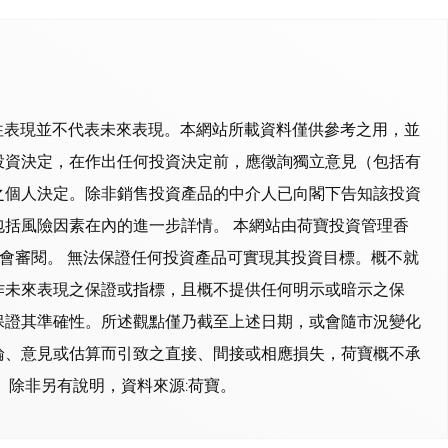
往表現並不代表未來表現。本網站所載資料僅供參考之用，並
投資決定，在作出任何投資決定前，應徵詢獨立意見（包括有
之個人決定。除非銷售投資產品的中介人已向閣下告知該投資
括風險因素在內的進一步詳情。 本網站由荷寶投資管理香
監會審閱。 無法保證任何投資產品可實現其投資目標。概不就
作未來表現之保證或指標，且概不提供任何明示或暗示之保
保證其準確性。所述觀點僅乃截至上述日期，或會隨市況變化
論、意見或估算而引致之直接、間接或相應損失，荷寶概不承
 除非另有說明，資料來源:荷寶。