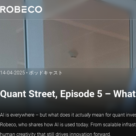
14-04-2025
•
ポッドキャスト
Quant Street, Episode 5 – What
AI is everywhere – but what does it
actually
mean for quant invest
Robeco, who shares how AI is used today. From scalable infrast
human creativity that still drives innovation forward.