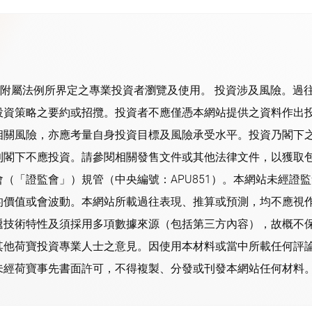
其附屬法例所界定之專業投資者瀏覽及使用。 投資涉及風險。過
投資策略之要約或招攬。投資者不應僅憑本網站提供之資料作出
相關風險，亦應考量自身投資目標及風險承受水平。投資乃閣下
則閣下不應投資。請參閱相關發售文件或其他法律文件，以獲取包
（「證監會」）規管（中央編號：APU851）。本網站未經證
的價值或會波動。本網站所載過往表現、推算或預測，均不應視
遞技術特性及須採用多項數據來源（包括第三方內容），故概不
其他荷寶投資專業人士之意見。因使用本材料或當中所載任何評
經荷寶事先書面許可，不得複製、分發或刊發本網站任何材料。