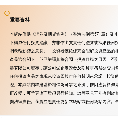
重要資料
本網站僅供《證券及期貨條例》（香港法例第571章）及
不構成任何投資建議，亦非作出買賣任何證券或採納任何
關稅務影響之意見）。投資者應確保完全理解投資產品的
產品適合閣下，並已解釋其符合閣下投資目標之原因，否
港有限公司發布，該公司受香港證券及期貨事務監察委員會
任何投資產品之表現或投資回報作任何聲明或承諾。投資
證。本網站內容建基於相信為可靠之來源，惟因應資料傳
而改變，可予更改而毋須另行通知。該等意見可能有別於
擔法律責任。荷寶並無責任更新本網站或任何網站內容。未