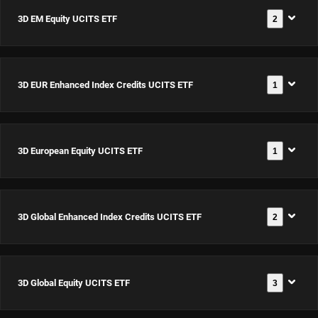
3D EM Equity UCITS ETF
2
3D EUR Enhanced Index Credits UCITS ETF
1
3D EM
Equity
UCITS
3D European Equity UCITS ETF
1
3D EUR
ETF USD
Documents
Enhanced
Acc
Index
ISIN:
3D Global Enhanced Index Credits UCITS ETF
2
3D
Credits
IE0002Z12PN9
Documents
European
UCITS ETF
Equity
EUR Acc
3D Global Equity UCITS ETF
3
3D Global
UCITS ETF
Documents
3D EM
ISIN:
Enhanced