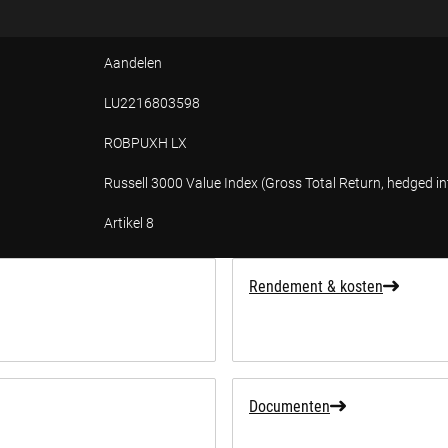
Aandelen
LU2216803598
ROBPUXH LX
Russell 3000 Value Index (Gross Total Return, hedged i
Artikel 8
ffing over duurzaamheid
Rendement & kosten
Documenten