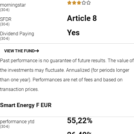
3 / 5
morningstar
(30-6)
Article 8
SFDR
(30-6)
Yes
Dividend Paying
(30-6)
VIEW THE FUND
Past performance is no guarantee of future results. The value of
the investments may fluctuate.
Annualized (for periods longer
than one year).
Performances are net of fees and based on
transaction prices.
Smart Energy F EUR
55,22%
performance ytd
(30-6)