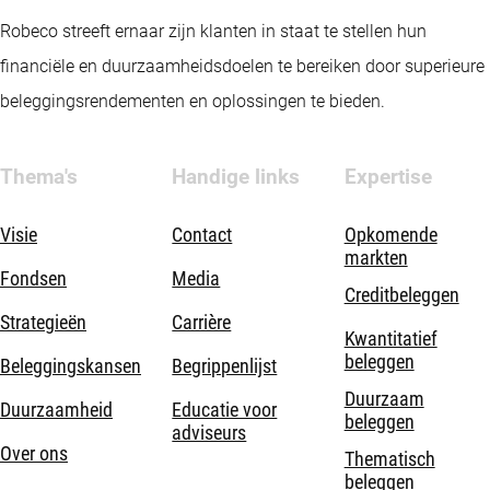
Robeco streeft ernaar zijn klanten in staat te stellen hun
financiële en duurzaamheidsdoelen te bereiken door superieure
beleggingsrendementen en oplossingen te bieden.
Thema's
Handige links
Expertise
Visie
Contact
Opkomende
markten
Fondsen
Media
Creditbeleggen
Strategieën
Carrière
Kwantitatief
beleggen
Beleggingskansen
Begrippenlijst
Duurzaam
Duurzaamheid
Educatie voor
beleggen
adviseurs
Over ons
Thematisch
beleggen