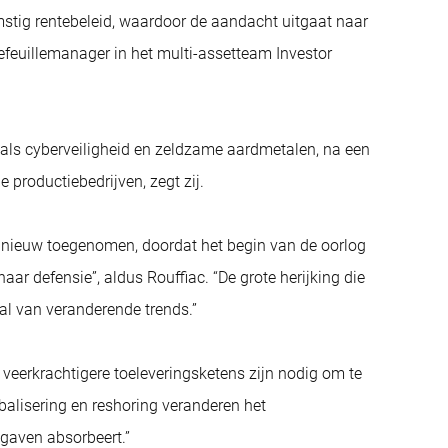
mstig rentebeleid, waardoor de aandacht uitgaat naar
efeuillemanager in het multi-assetteam Investor
oals cyberveiligheid en zeldzame aardmetalen, na een
e productiebedrijven, zegt zij.
 opnieuw toegenomen, doordat het begin van de oorlog
aar defensie”, aldus Rouffiac. “De grote herijking die
tal van veranderende trends.”
 veerkrachtigere toeleveringsketens zijn nodig om te
alisering en reshoring veranderen het
tgaven absorbeert.”