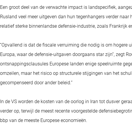
Een groot deel van de verwachte impact is landspecifiek, aangez
Rusland veel meer uitgeven dan hun tegenhangers verder naar h
relatief sterke binnenlandse defensie-industrie, zoals Frankrijk 
“Opvallend is dat de fiscale verruiming die nodig is om hogere uit
Europa, waar de defensie-uitgaven doorgaans star zijn”, zegt Rou
ontsnappingsclausules Europese landen enige speelruimte gege
omzeilen, maar het risico op structurele stijgingen van het schu
gecompenseerd door ander beleid.”
In de VS worden de kosten van de oorlog in Iran tot dusver ger
verder op, terwijl de meest recente voorgestelde defensiebegrot
bbp van de meeste Europese economieën.