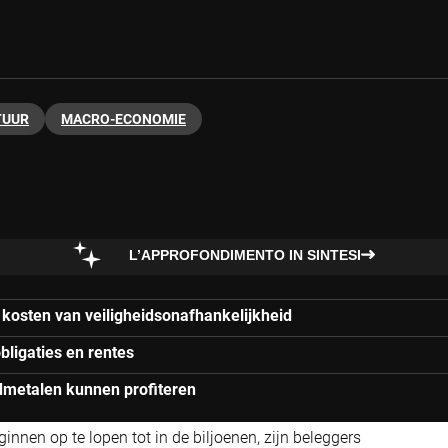
TUUR
MACRO-ECONOMIE
L’APPROFONDIMENTO IN SINTESI
 kosten van veiligheidsonafhankelijkheid
bligaties en rentes
dmetalen kunnen profiteren
nnen op te lopen tot in de biljoenen, zijn beleggers