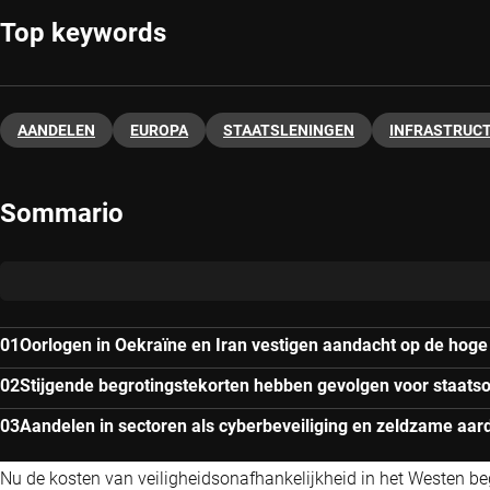
Top keywords
AANDELEN
EUROPA
STAATSLENINGEN
INFRASTRUC
Sommario
Oorlogen in Oekraïne en Iran vestigen aandacht op de hoge
Stijgende begrotingstekorten hebben gevolgen voor staatso
Aandelen in sectoren als cyberbeveiliging en zeldzame aar
Nu de kosten van veiligheidsonafhankelijkheid in het Westen begi