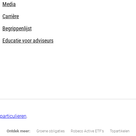
Media
Carrière
Begrippenlijst
Educatie voor adviseurs
particulieren
.
Ontdek meer:
Groene obligaties
Robeco Active ETF's
Topartikelen