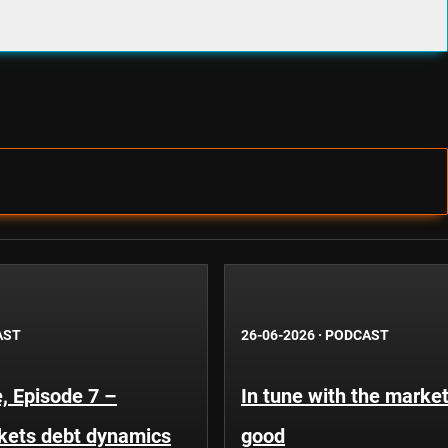
AST
26-06-2026
·
PODCAST
, Episode 7 –
In tune with the market
kets debt dynamics
good