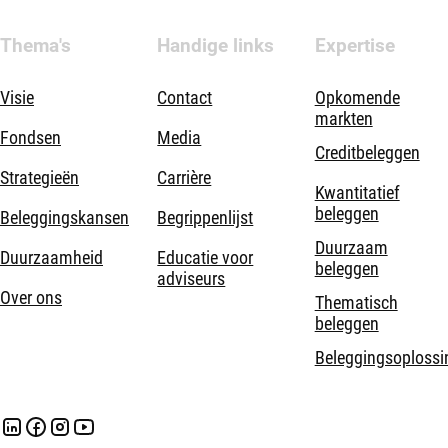
Thema's
Handige links
Expertise
Visie
Contact
Opkomende
markten
Fondsen
Media
Creditbeleggen
Strategieën
Carrière
Kwantitatief
beleggen
Beleggingskansen
Begrippenlijst
Duurzaam
Duurzaamheid
Educatie voor
beleggen
adviseurs
Over ons
Thematisch
beleggen
Beleggingsoplossi