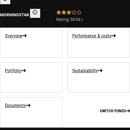
Sustainability-related information
MORNINGSTAR
Morningstar
Rating
(
30-06
)
Overview
Performance & costs
Portfolio
Sustainability
Documents
SWITCH FUNDS