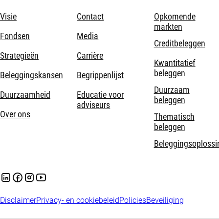
Visie
Contact
Opkomende
markten
Fondsen
Media
Creditbeleggen
Strategieën
Carrière
Kwantitatief
beleggen
Beleggingskansen
Begrippenlijst
Duurzaam
Duurzaamheid
Educatie voor
beleggen
adviseurs
Over ons
Thematisch
beleggen
Beleggingsoplossi
Disclaimer
Privacy- en cookiebeleid
Policies
Beveiliging