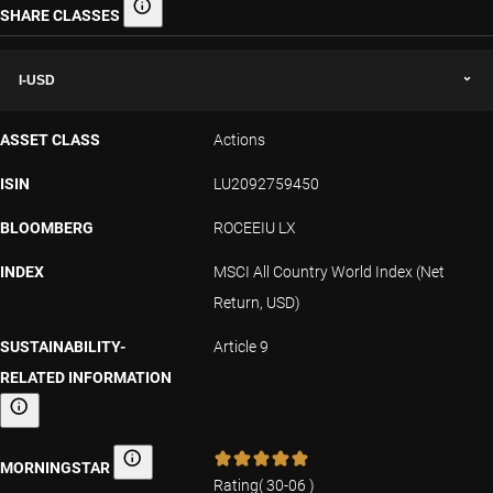
SHARE CLASSES
Share classes
I-USD
ASSET CLASS
Actions
ISIN
LU2092759450
BLOOMBERG
ROCEEIU LX
INDEX
MSCI All Country World Index (Net
Return, USD)
SUSTAINABILITY-
Article 9
RELATED INFORMATION
Sustainability-related information
MORNINGSTAR
Morningstar
Rating
(
30-06
)