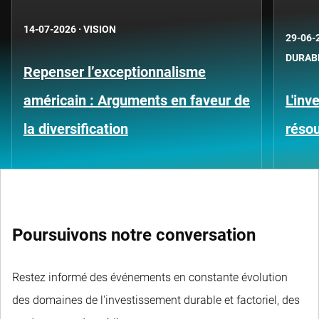
14-07-2026
·
VISION
29-06-
DURAB
Repenser l’exceptionnalisme
américain : Arguments en faveur de
L'inv
la diversification
résou
Poursuivons notre conversation
Restez informé des événements en constante évolution
des domaines de l'investissement durable et factoriel, des