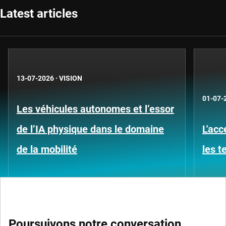
Latest articles
13-07-2026
·
VISION
01-07-
Les véhicules autonomes et l’essor
de l’IA physique dans le domaine
L'acc
de la mobilité
les 
Poursuivons notre conversation