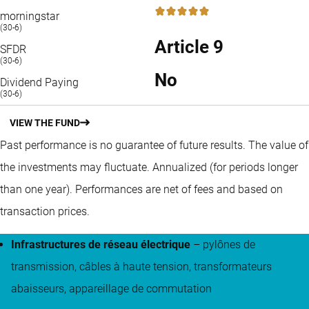
5 / 5
morningstar
(30-6)
Article 9
SFDR
(30-6)
No
Dividend Paying
(30-6)
VIEW THE FUND
Past performance is no guarantee of future results. The value of
the investments may fluctuate.
Annualized (for periods longer
than one year).
Performances are net of fees and based on
transaction prices.
Infrastructures de réseau électrique
– pylônes de
transmission, câbles à haute tension, transformateurs
abaisseurs, appareillage de commutation