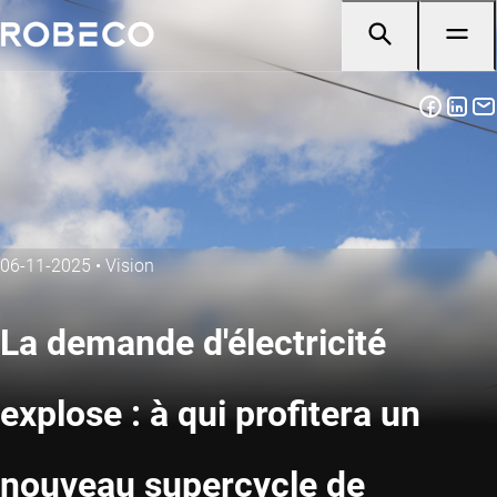
06-11-2025
•
Vision
La demande d'électricité
explose : à qui profitera un
nouveau supercycle de