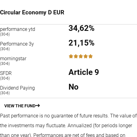
Circular Economy D EUR
34,62%
performance ytd
(30-6)
21,15%
Performance 3y
(30-6)
5 / 5
morningstar
(30-6)
Article 9
SFDR
(30-6)
No
Dividend Paying
(30-6)
VIEW THE FUND
Past performance is no guarantee of future results. The value of
the investments may fluctuate.
Annualized (for periods longer
than one year).
Performances are net of fees and based on