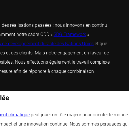
à des réalisations passées : nous innovons en continu
otamment notre cadre ODD «
SDG Framework
»
fs de développement durable des Nations Unies
et que
res et des clients. Mais notre engagement en faveur de
cessibles. Nous effectuons également le travail complexe
mesure afin de répondre à chaque combinaison
lée
ent climatique
peut jouer un rôle majeur pour orienter le monde 
'impact et une innovation continue. Nous sommes persuadés qu'auc