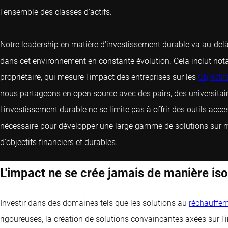
l'ensemble des classes d'actifs.
Notre leadership en matière d'investissement durable va au-del
dans cet environnement en constante évolution. Cela inclut n
propriétaire, qui mesure l'impact des entreprises sur les
Objecti
nous partageons en open source avec des pairs, des universitai
l'investissement durable ne se limite pas à offrir des outils ac
nécessaire pour développer une large gamme de solutions sur 
d'objectifs financiers et durables.
L'impact ne se crée jamais de manière iso
Investir dans des domaines tels que les solutions au
réchauffem
rigoureuses, la création de solutions convaincantes axées sur l