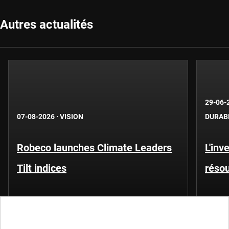
Autres actualités
29-06-
07-08-2026
·
VISION
DURAB
Robeco launches Climate Leaders
L'inv
Tilt indices
résou