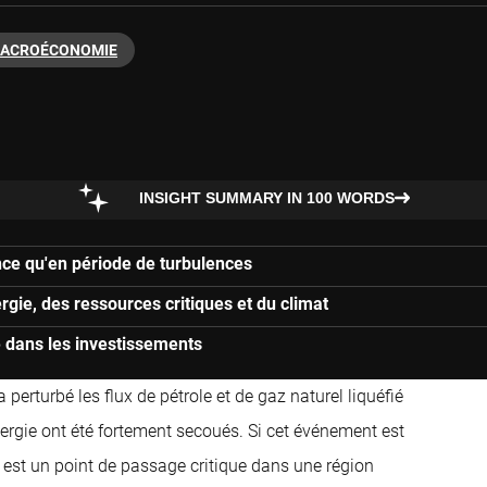
ACROÉCONOMIE
INSIGHT SUMMARY IN 100 WORDS
ce qu'en période de turbulences
rgie, des ressources critiques et du climat
ce dans les investissements
 perturbé les flux de pétrole et de gaz naturel liquéfié
ergie ont été fortement secoués. Si cet événement est
oit est un point de passage critique dans une région