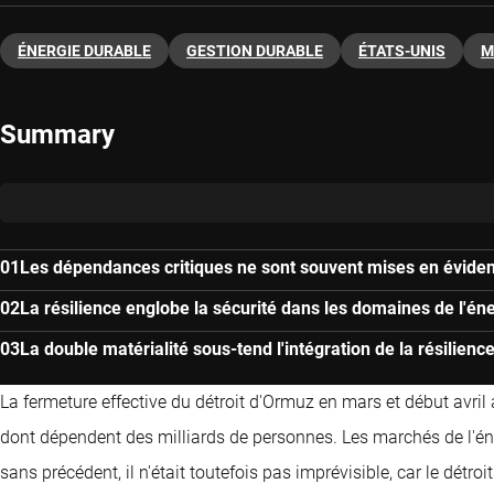
ÉNERGIE DURABLE
GESTION DURABLE
ÉTATS-UNIS
M
Summary
Les dépendances critiques ne sont souvent mises en éviden
La résilience englobe la sécurité dans les domaines de l'éne
La double matérialité sous-tend l'intégration de la résilien
La fermeture effective du détroit d'Ormuz en mars et début avril a
dont dépendent des milliards de personnes. Les marchés de l'én
sans précédent, il n'était toutefois pas imprévisible, car le détr