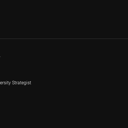
r
rsity Strategist