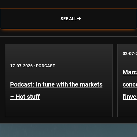
SEE ALL
02-07-
17-07-2026
·
PODCAST
Marc
Podcast: In tune with the markets
conce
– Hot stuff
l'inv