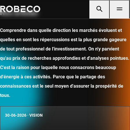
Nos articles
Comprendre dans quelle direction les marchés évoluent et
quelles en sont les répercussions est la plus grande gageure
de tout professionnel de l'investissement. On n'y parvient
qu'au prix de recherches approfondies et d'analyses pointues.
C'est la raison pour laquelle nous consacrons beaucoup
d'énergie à ces activités. Parce que le partage des
connaissances est le seul moyen d'assurer la prospérité de
tous.
30-06-2026
·
VISION