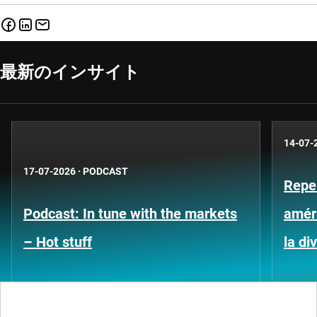
最新のインサイト
14-07-
17-07-2026
·
PODCAST
Repe
Podcast: In tune with the markets
améri
– Hot stuff
la di