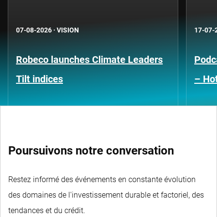
07-08-2026
·
VISION
17-07-
Robeco launches Climate Leaders
Podca
Tilt indices
– Hot
Poursuivons notre conversation
Restez informé des événements en constante évolution
des domaines de l'investissement durable et factoriel, des
tendances et du crédit.