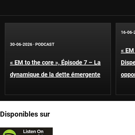
16-06-
30-06-2026
·
PODCAST
« EM 
« EM to the core », Épisode 7 – La
Disp
dynamique de la dette émergente
oppor
Disponibles sur