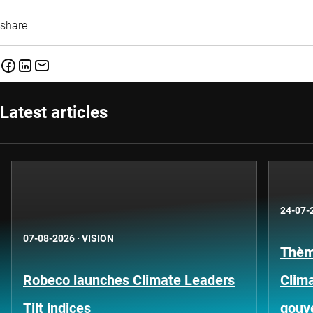
share
Latest articles
24-07-
07-08-2026
·
VISION
Thèm
Robeco launches Climate Leaders
Clima
Tilt indices
gouv