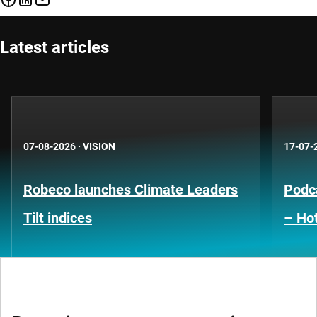
Latest articles
07-08-2026
·
VISION
17-07-
Robeco launches Climate Leaders
Podca
Tilt indices
– Hot