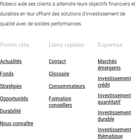
Robeco aide ses clients à atteindre leurs objectifs financiers et
durables en leur offrant des solutions d’investissement de
qualité avec de solides performances.
Points clés
Liens rapides
Expertise
Actualités
Contact
Marchés
émergents
Fonds
Glossaire
Investissement
crédit
Stratégies
Consommateurs
Investissement
Opportunités
Formation
quantitatif
conseillers
Durabilité
Investissement
durable
Nous connaître
Investissement
thématique