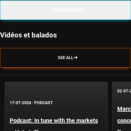
SHOW MORE
Vidéos et balados
SEE ALL
02-07-
17-07-2026
·
PODCAST
Marc
Podcast: In tune with the markets
conce