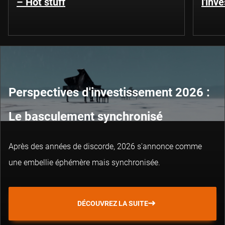
– Hot stuff
l'inv
Perspectives d'investissement 2026 :
Le basculement synchronisé
Après des années de discorde, 2026 s'annonce comme
une embellie éphémère mais synchronisée.
DÉCOUVREZ LA SUITE