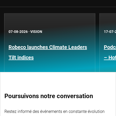
07-08-2026
·
VISION
17-07-
Robeco launches Climate Leaders
Podca
Tilt indices
– Hot
Poursuivons notre conversation
Restez informé des événements en constante évolution