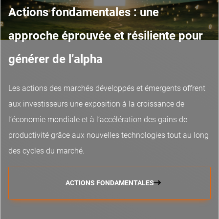
Actions fondamentales : une
approche éprouvée et résiliente pour
générer de l’alpha
Les actions des marchés développés et émergents offrent
aux investisseurs une exposition à la croissance de
l’économie mondiale et à l’accélération des gains de
productivité grâce aux nouvelles technologies tout au long
des cycles du marché.
ACTIONS FONDAMENTALES