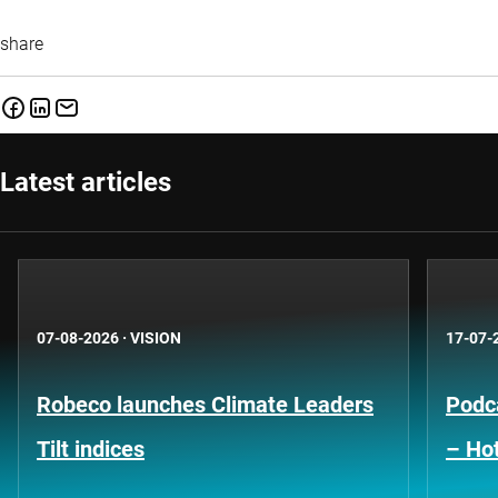
share
Latest articles
07-08-2026
·
VISION
17-07-
Robeco launches Climate Leaders
Podca
Tilt indices
– Hot