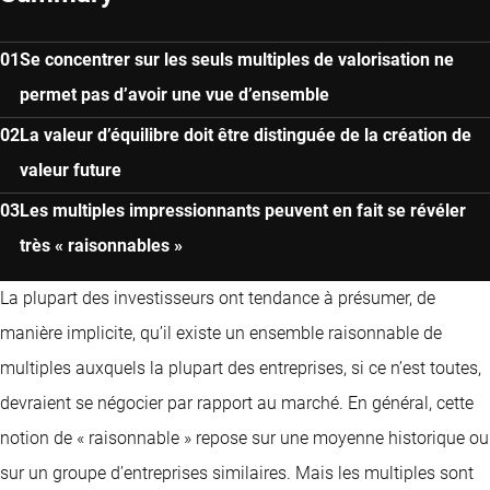
Se concentrer sur les seuls multiples de valorisation ne
permet pas d’avoir une vue d’ensemble
La valeur d’équilibre doit être distinguée de la création de
valeur future
Les multiples impressionnants peuvent en fait se révéler
très « raisonnables »
La plupart des investisseurs ont tendance à présumer, de
manière implicite, qu’il existe un ensemble raisonnable de
multiples auxquels la plupart des entreprises, si ce n’est toutes,
devraient se négocier par rapport au marché. En général, cette
notion de « raisonnable » repose sur une moyenne historique ou
sur un groupe d’entreprises similaires. Mais les multiples sont