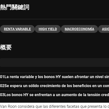
熱門關鍵詞
RENTA VARIABLE
HIGH YIELD
MACROECONOMÍA
ASI
概要
La renta variable y los bonos HY suelen afrontar un nivel si
Se espera un sólido crecimiento de los beneficios en un c
Los bonos HY se enfrentan a un aumento de la tensión credi
Van Roon considera que las diferentes facetas que presenta lo 