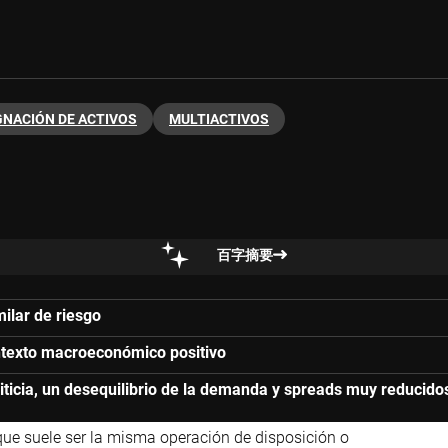
GNACIÓN DE ACTIVOS
MULTIACTIVOS
百字摘要
milar de riesgo
ontexto macroeconómico positivo
ticia, un desequilibrio de la demanda y spreads muy reducido
que suele ser la misma operación de disposición o