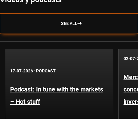
SEE ALL
02-07-
17-07-2026
·
PODCAST
Merc
Podcast: In tune with the markets
conce
– Hot stuff
inver