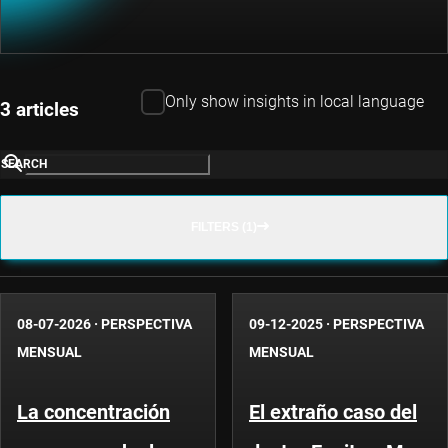
Only show insights in local language
3 articles
SEARCH
FILTERS (1)
08-07-2026
·
PERSPECTIVA
09-12-2025
·
PERSPECTIVA
MENSUAL
MENSUAL
La concentración
El extraño caso del