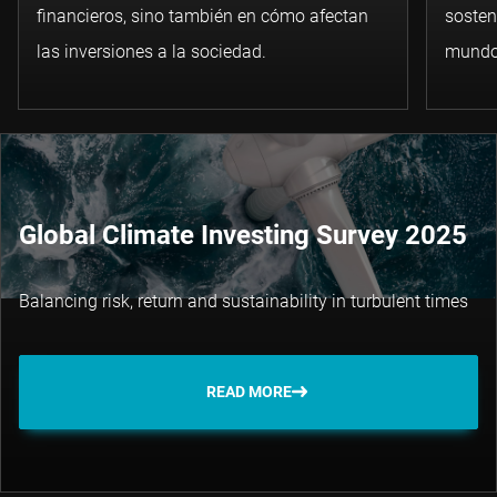
financieros, sino también en cómo afectan
sosten
las inversiones a la sociedad.
mundo 
Global Climate Investing Survey 2025
Balancing risk, return and sustainability in turbulent times
READ MORE