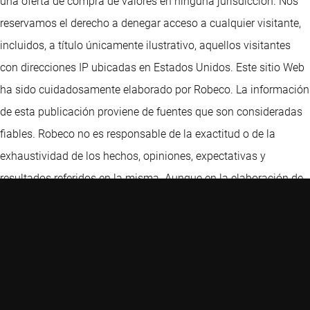
una oferta de compra de valores en ninguna jurisdicción. Nos
reservamos el derecho a denegar acceso a cualquier visitante,
incluidos, a título únicamente ilustrativo, aquellos visitantes
con direcciones IP ubicadas en Estados Unidos. Este sitio Web
ha sido cuidadosamente elaborado por Robeco. La información
de esta publicación proviene de fuentes que son consideradas
fiables. Robeco no es responsable de la exactitud o de la
exhaustividad de los hechos, opiniones, expectativas y
resultados referidos en la misma. Aunque en la elaboración de
este sitio Web se ha extremado la precaución, no aceptamos
responsabilidad alguna por los daños de ningún tipo que se
deriven de una información incorrecta o incompleta. El presente
sitio Web podrá sufrir cambios sin previo aviso. El valor de las
inversiones puede fluctuar. Rendimientos anteriores no son