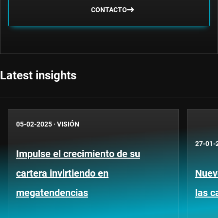
CONTACTO
Latest insights
05-02-2025
·
VISIÓN
27-01-
Impulse el crecimiento de su
cartera invirtiendo en
Nuev
megatendencias
las c