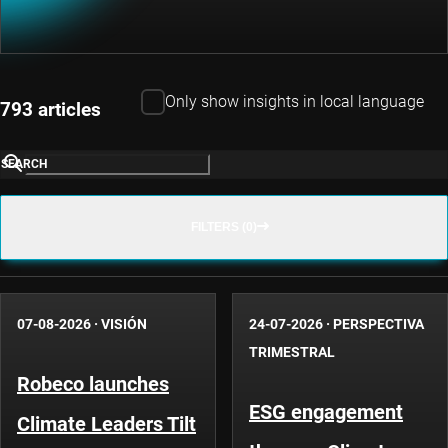
Only show insights in local language
793 articles
SEARCH
FILTERS (0)
07-08-2026
·
VISIÓN
24-07-2026
·
PERSPECTIVA
TRIMESTRAL
Robeco launches
ESG engagement
Climate Leaders Tilt