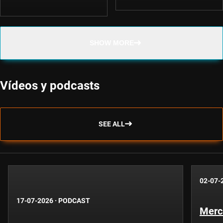
SHOW MORE
Vídeos y podcasts
SEE ALL
02-07-
17-07-2026
·
PODCAST
Merc