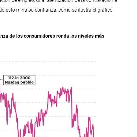
ción de empleo, una ralentización de la contratación e
do esto mina su confianza, como se ilustra el gráfico
ianza de los consumidores ronda los niveles más