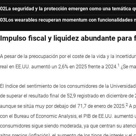
La seguridad y la protección emergen como una temática 
Los wearables recuperan momentum con funcionalidades 
Impulso fiscal y liquidez abundante para
A pesar de la preocupación por el coste de la vida y la incertid
1
real en EE.UU. aumentó un 2,6% en 2025 frente a 2024.
¿Se man
El índice del sentimiento de los consumidores de la Universid
de superar el resultado final de 52,9 registrado en diciembre de
2
aunque se sitúa muy por debajo del 71,7 de enero de 2025.
A p
con el Bureau of Economic Analysis, el PIB de EE.UU. aumentó u
consumidores sigue siendo moderada, ya que centran su atenció
altos precios (inflación), el aumento de los tipos de interés y e