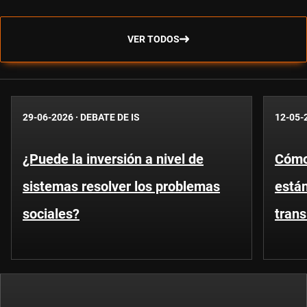
VER TODOS
29-06-2026
·
DEBATE DE IS
12-05-
¿Puede la inversión a nivel de
Cómo
sistemas resolver los problemas
están
sociales?
trans