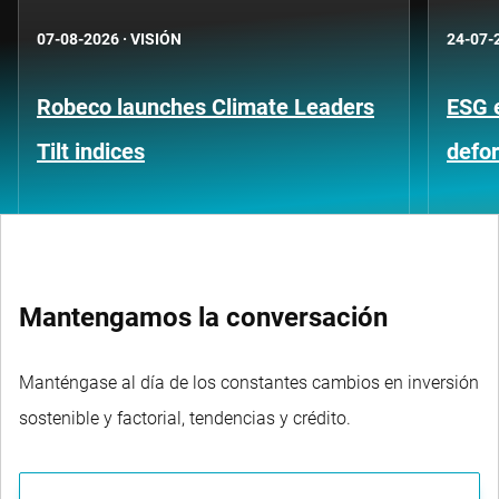
07-08-2026
·
VISIÓN
24-07-
Robeco launches Climate Leaders
ESG 
Tilt indices
defo
Mantengamos la conversación
Manténgase al día de los constantes cambios en inversión
sostenible y factorial, tendencias y crédito.