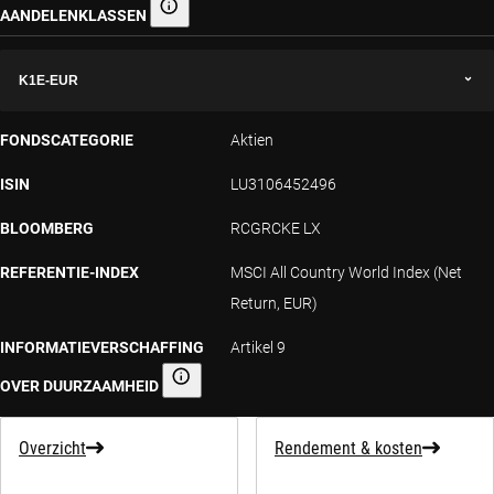
AANDELENKLASSEN
Aandelenklassen
K1E-EUR
FONDSCATEGORIE
Aktien
ISIN
LU3106452496
BLOOMBERG
RCGRCKE LX
REFERENTIE-INDEX
MSCI All Country World Index (Net
Return, EUR)
INFORMATIEVERSCHAFFING
Artikel 9
OVER DUURZAAMHEID
Informatieverschaffing over duurzaamheid
Overzicht
Rendement & kosten