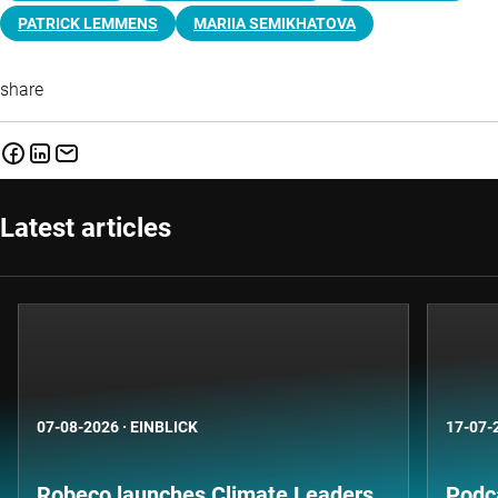
PATRICK LEMMENS
MARIIA SEMIKHATOVA
share
Latest articles
07-08-2026
·
EINBLICK
17-07-
Robeco launches Climate Leaders
Podca