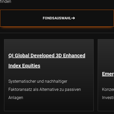
finden
FONDSAUSWAHL
QI Global Developed 3D Enhanced
Index Equities
Emerg
Systematischer und nachhaltiger
Faktoransatz als Alternative zu passiven
Konzen
Anlagen
Invest