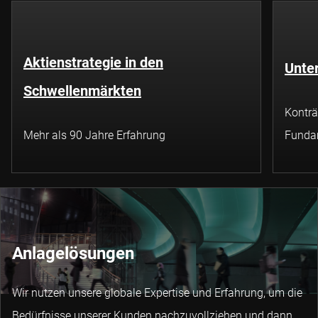
Aktienstrategie in den
Unte
Schwellenmärkten
Konträr
Mehr als 90 Jahre Erfahrung
Funda
Anlagelösungen
Wir nutzen unsere globale Expertise und Erfahrung, um die
Bedürfnisse unserer Kunden nachzuvollziehen und dann