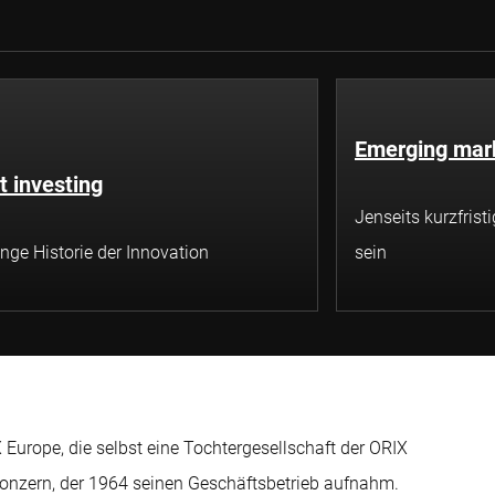
Emerging mar
t investing
Jenseits kurzfris
ange Historie der Innovation
sein
Europe, die selbst eine Tochtergesellschaft der ORIX
hkonzern, der 1964 seinen Geschäftsbetrieb aufnahm.