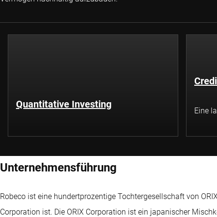
Credi
Quantitative Investing
Eine l
Unternehmensführung
Robeco ist eine hundertprozentige Tochtergesellschaft von ORIX 
Corporation ist. Die ORIX Corporation ist ein japanischer Misc