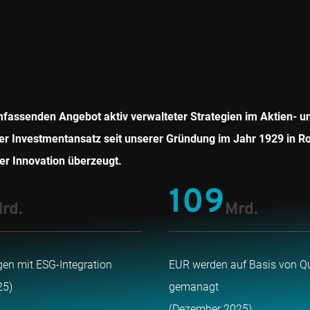
mfassenden Angebot aktiv verwalteter Strategien im Aktien- u
iger Investmentansatz seit unserer Gründung im Jahr 1929 in R
er Innovation überzeugt.
109
rd.
Mrd.
en mit ESG-Integration
EUR werden auf Basis von Q
25)
gemanagt
(Dezember 2025)