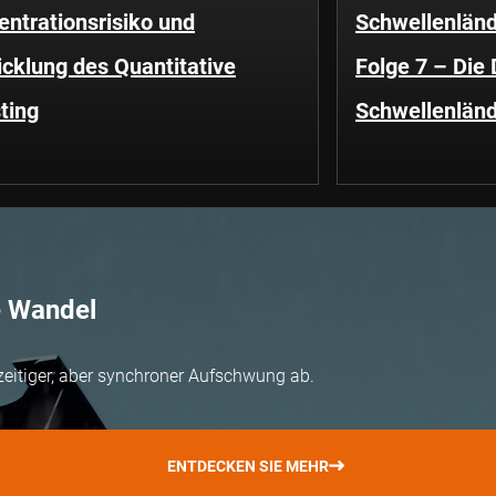
ntrationsrisiko und
Schwellenländ
cklung des Quantitative
Folge 7 – Die
ting
Schwellenländ
e Wandel
zeitiger, aber synchroner Aufschwung ab.
ENTDECKEN SIE MEHR