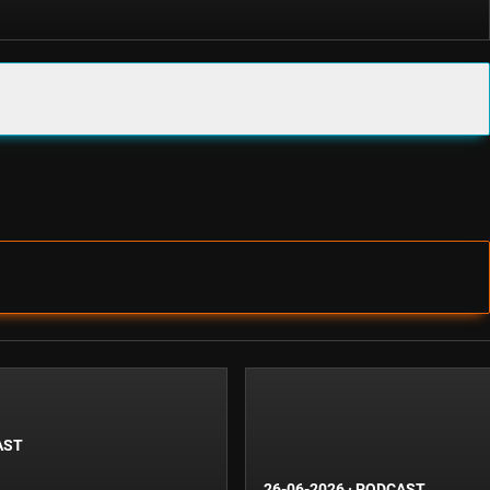
AST
26-06-2026
·
PODCAST