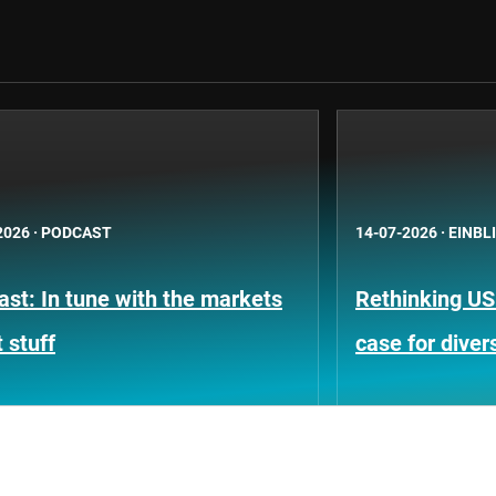
2026
·
PODCAST
14-07-2026
·
EINBL
st: In tune with the markets
Rethinking US
 stuff
case for divers