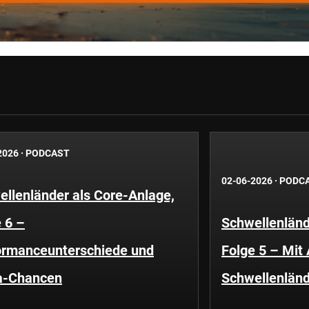
2026
·
PODCAST
02-06-2026
·
PODC
llenländer als Core-Anlage,
 6 –
Schwellenländ
ormanceunterschiede und
Folge 5 – Mit
a-Chancen
Schwellenländ