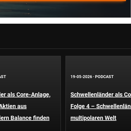
AST
19-05-2026
·
PODCAST
er als Core-Anlage,
Schwellenländer als Co
 Aktien aus
Folge 4 – Schwellenländ
ern Balance finden
multipolaren Welt