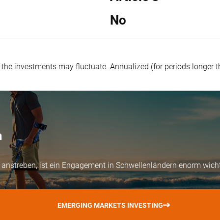
No
f the investments may fluctuate.
Annualized (for periods longer 
n
ion anstreben, ist ein Engagement in Schwellenländern enorm wicht
EMERGING MARKETS INVESTING