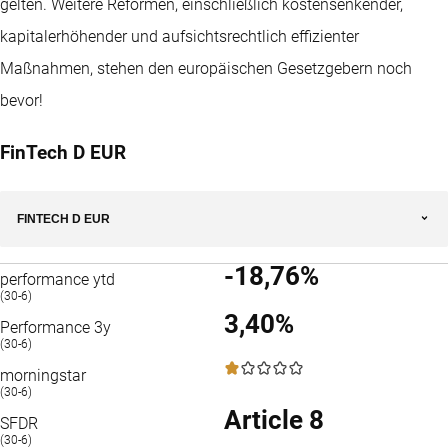
gelten. Weitere Reformen, einschließlich kostensenkender,
kapitalerhöhender und aufsichtsrechtlich effizienter
Maßnahmen, stehen den europäischen Gesetzgebern noch
bevor!
FinTech D EUR
FINTECH D EUR
-18,76%
performance ytd
(30-6)
3,40%
Performance 3y
(30-6)
1 / 5
morningstar
(30-6)
Article 8
SFDR
(30-6)