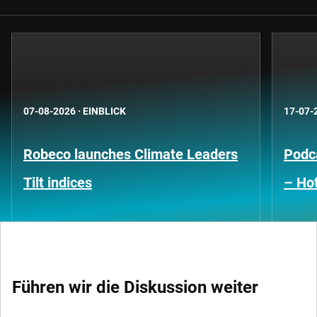
07-08-2026
·
EINBLICK
17-07-
Robeco launches Climate Leaders
Podca
Tilt indices
– Hot
Führen wir die Diskussion weiter