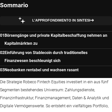
Sommario
L’APPROFONDIMENTO IN SINTESI
Börsengänge und private Kapitalbeschaffung nehmen an
Kapitalmärkten zu
Einführung von Stablecoin durch traditionelles
Finanzwesen beschleunigt sich
Neobanken rentabel und wachsen rasant
Die Strategie Robeco Fintech Equities investiert in ein aus fünf
Segmenten bestehendes Universum: Zahlungsdienste,
Finanzinfrastruktur, Finanzmanagement, Daten & Analytik und
Digitale Vermögenswerte. So entsteht ein vielfältiges Portfolio,